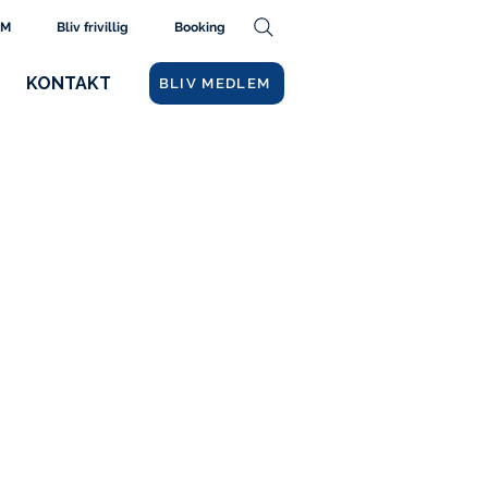
AM
Bliv frivillig
Booking
KONTAKT
BLIV MEDLEM