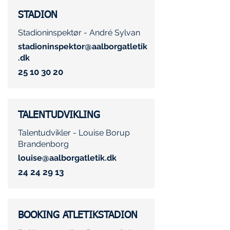
STADION
Stadioninspektør - André Sylvan
stadioninspektor@aalborgatletik
.dk
25 10 30 20
TALENTUDVIKLING
Talentudvikler - Louise Borup
Brandenborg
louise@aalborgatletik.dk
24 24 29 13
BOOKING ATLETIKSTADION