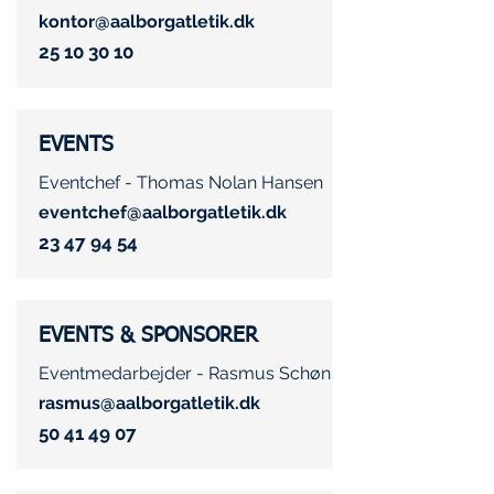
kontor@aalborgatletik.dk
25 10 30 10
EVENTS
Eventchef - Thomas Nolan Hansen
eventchef@aalborgatletik.dk
23 47 94 54
EVENTS & SPONSORER
Eventmedarbejder - Rasmus Schøn
rasmus@aalborgatletik.dk
50 41 49 07