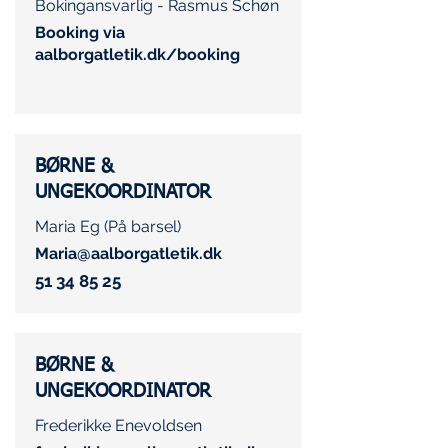
Bokingansvarlig - Rasmus Schøn
Booking via
aalborgatletik.dk/booking
BØRNE &
UNGEKOORDINATOR
Maria Eg (På barsel)
Maria@aalborgatletik.dk
51 34 85 25
BØRNE &
UNGEKOORDINATOR
Frederikke Enevoldsen