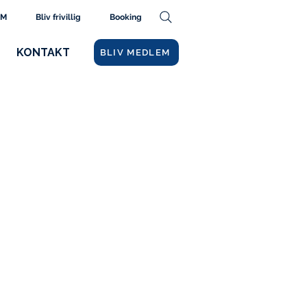
AM
Bliv frivillig
Booking
KONTAKT
BLIV MEDLEM