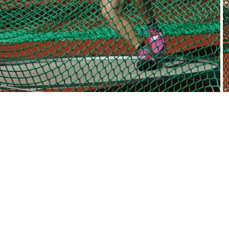
KONTAKT
Søndre Skovvej 2
K
9000 Aalborg
T
kontor@aalborgatletik.dk
Telefon: 25 10 30 10
FØLG OS