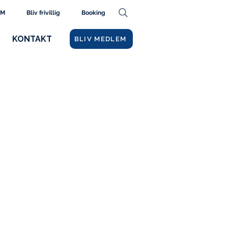
AM
Bliv frivillig
Booking
KONTAKT
BLIV MEDLEM