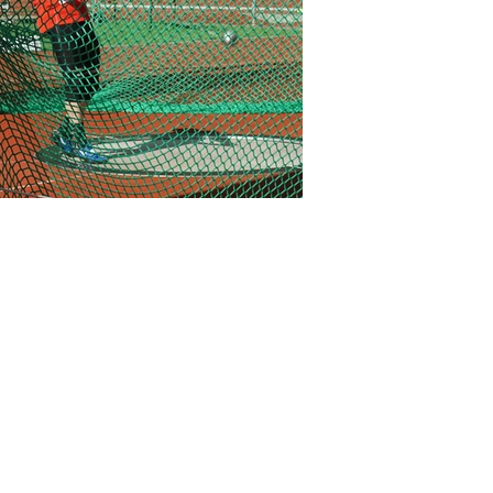
PRAKTISK
LINKS
lubtøj
Dansk Atletik
DGI Atletik
ilmeld prøvetræning
Connect Atletik
DIF
STATLETIK 2.0
EVENTKALENDER