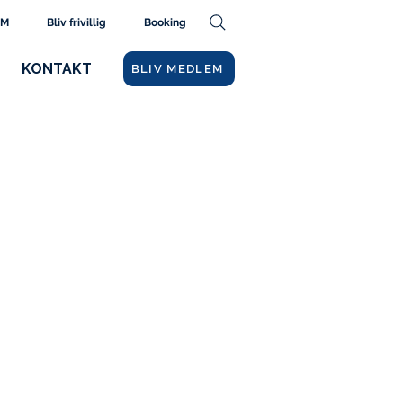
AM
Bliv frivillig
Booking
KONTAKT
BLIV MEDLEM