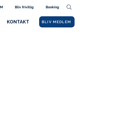
AM
Bliv frivillig
Booking
KONTAKT
BLIV MEDLEM