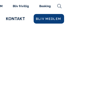
AM
Bliv frivillig
Booking
KONTAKT
BLIV MEDLEM