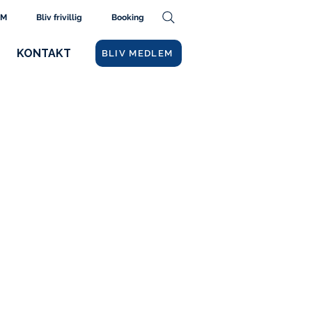
AM
Bliv frivillig
Booking
KONTAKT
BLIV MEDLEM