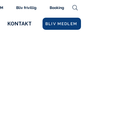
AM
Bliv frivillig
Booking
KONTAKT
BLIV MEDLEM