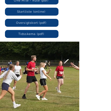
One Mile - Rute (pdf)
Startliste (online)
Oversigtskort (pdf)
Tidsskema (pdf)